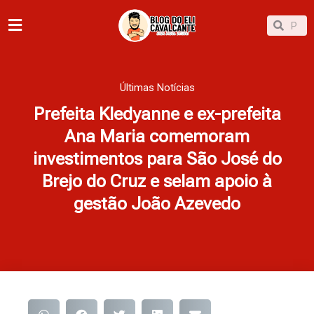
Ir
Pesqu
Pesquisar
para
o
conteúdo
Últimas Notícias
Prefeita Kledyanne e ex-prefeita
Ana Maria comemoram
investimentos para São José do
Brejo do Cruz e selam apoio à
gestão João Azevedo