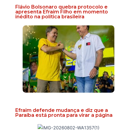
Flávio Bolsonaro quebra protocolo e
apresenta Efraim Filho em momento
inédito na política brasileira
Efraim defende mudança e diz que a
Paraíba está pronta para virar a página