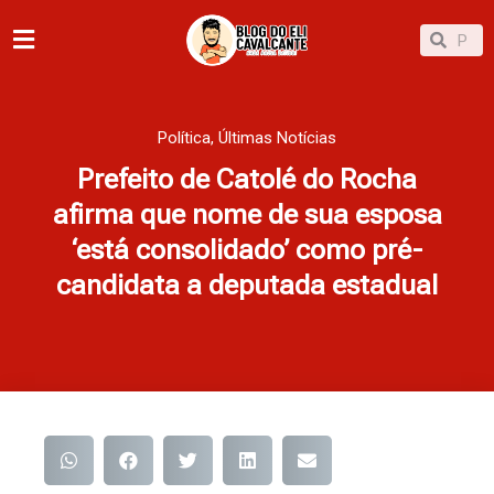
Ir
Pesqu
Pesquisar
para
o
conteúdo
Política
,
Últimas Notícias
Prefeito de Catolé do Rocha
afirma que nome de sua esposa
‘está consolidado’ como pré-
candidata a deputada estadual