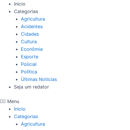
Ir
Inicio
para
Categorias
o
Agricultura
conteúdo
Acidentes
Cidades
Cultura
Econômia
Esporte
Policial
Política
Últimas Notícias
Seja um redator
Menu
Inicio
Categorias
Agricultura