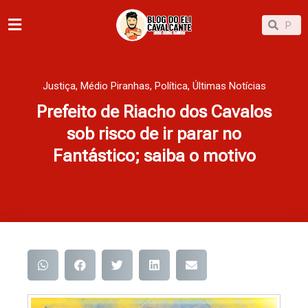
Ir
Pesqu
Pesquisar
para
o
conteúdo
Justiça
,
Médio Piranhas
,
Política
,
Últimas Notícias
Prefeito de Riacho dos Cavalos
sob risco de ir parar no
Fantástico; saiba o motivo