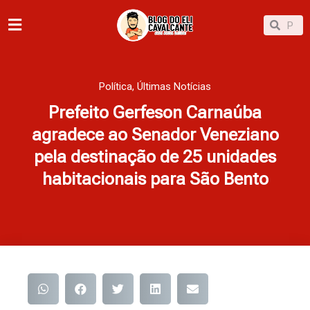
Ir
Pesqu
Pesquisar
para
o
conteúdo
Política
,
Últimas Notícias
Prefeito Gerfeson Carnaúba
agradece ao Senador Veneziano
pela destinação de 25 unidades
habitacionais para São Bento