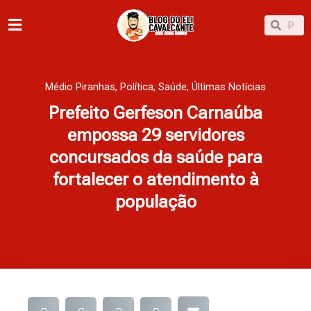
Ir
Pesqu
Pesquisar
para
o
conteúdo
Médio Piranhas
,
Política
,
Saúde
,
Últimas Notícias
Prefeito Gerfeson Carnaúba
empossa 29 servidores
concursados da saúde para
fortalecer o atendimento à
população