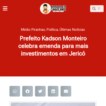
Ir
Pesqu
Pesquisar
para
o
conteúdo
Médio Piranhas
,
Política
,
Últimas Notícias
Prefeito Kadson Monteiro
celebra emenda para mais
investimentos em Jericó