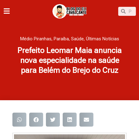
Ir
Pesqu
Pesquisar
para
o
conteúdo
Médio Piranhas
,
Paraíba
,
Saúde
,
Últimas Notícias
Prefeito Leomar Maia anuncia
nova especialidade na saúde
para Belém do Brejo do Cruz