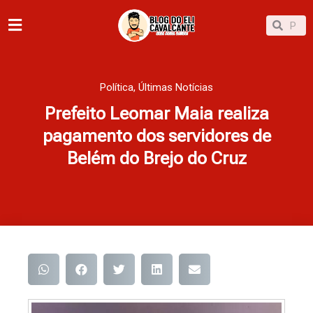
Ir
Pesqu
Pesquisar
para
o
conteúdo
Política
,
Últimas Notícias
Prefeito Leomar Maia realiza
pagamento dos servidores de
Belém do Brejo do Cruz