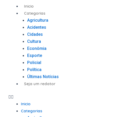
Ir
Menu
Inicio
para
Categorias
o
Agricultura
conteúdo
Acidentes
Cidades
Cultura
Econômia
Esporte
Policial
Política
Últimas Notícias
Seja um redator
Inicio
Categorias