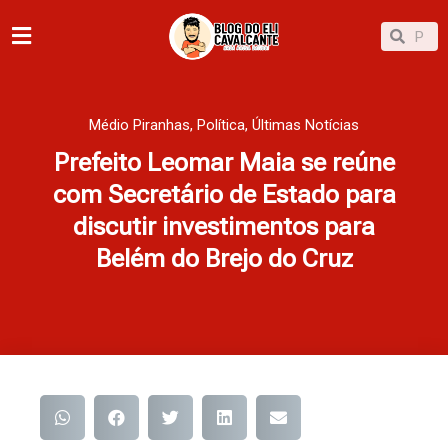
Ir
Pesqu
Pesquisar
para
o
conteúdo
Médio Piranhas
,
Política
,
Últimas Notícias
Prefeito Leomar Maia se reúne
com Secretário de Estado para
discutir investimentos para
Belém do Brejo do Cruz