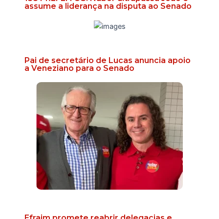
assume a liderança na disputa ao Senado
Pai de secretário de Lucas anuncia apoio
a Veneziano para o Senado
Efraim promete reabrir delegacias e