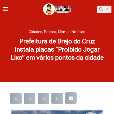
Ir
Pesqu
Pesquisar
para
o
conteúdo
Cidades
,
Política
,
Últimas Notícias
Prefeitura de Brejo do Cruz
instala placas “Proibido Jogar
Lixo” em vários pontos da cidade