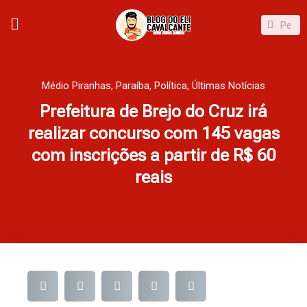
Ir
Pesqui
Pesquisar
para
o
conteúdo
Médio Piranhas
,
Paraíba
,
Política
,
Últimas Notícias
Prefeitura de Brejo do Cruz irá
realizar concurso com 145 vagas
com inscrições a partir de R$ 60
reais