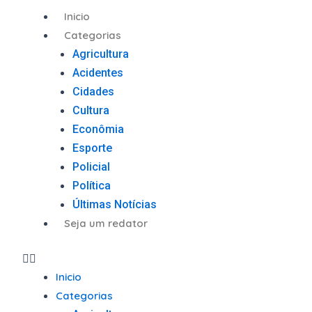
Ir
Menu
Inicio
para
Categorias
o
Agricultura
conteúdo
Acidentes
Cidades
Cultura
Econômia
Esporte
Policial
Política
Últimas Notícias
Seja um redator
Inicio
Categorias