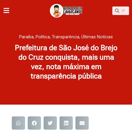
Ir
Pesqu
Pesquisar
para
o
conteúdo
Paraíba
,
Política
,
Transparência
,
Últimas Notícias
Prefeitura de São José do Brejo
do Cruz conquista, mais uma
vez, nota máxima em
transparência pública