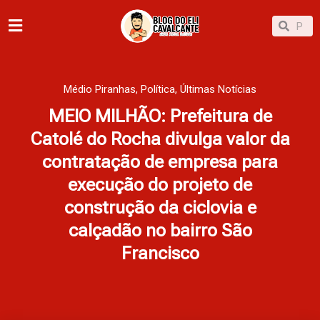
Ir
Pesqu
Pesquisar
para
o
conteúdo
Médio Piranhas
,
Política
,
Últimas Notícias
MEIO MILHÃO: Prefeitura de
Catolé do Rocha divulga valor da
contratação de empresa para
execução do projeto de
construção da ciclovia e
calçadão no bairro São
Francisco