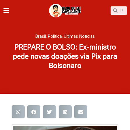
Ir
Pesqu
Pesquisar
para
o
conteúdo
Brasil
,
Política
,
Últimas Notícias
PREPARE O BOLSO: Ex-ministro
pede novas doações via Pix para
Bolsonaro