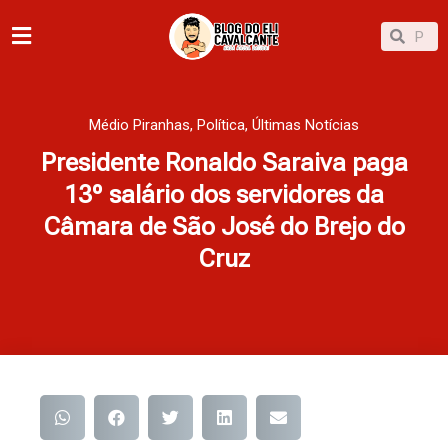
Ir
Pesqu
Pesquisar
para
o
conteúdo
Médio Piranhas
,
Política
,
Últimas Notícias
Presidente Ronaldo Saraiva paga
13º salário dos servidores da
Câmara de São José do Brejo do
Cruz