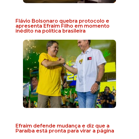
Flávio Bolsonaro quebra protocolo e
apresenta Efraim Filho em momento
inédito na política brasileira
Efraim defende mudança e diz que a
Paraíba está pronta para virar a página