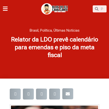
Ir
Pesqu
Pesquisar
para
o
conteúdo
Brasil
,
Política
,
Últimas Notícias
Relator da LDO prevê calendário
para emendas e piso da meta
fiscal