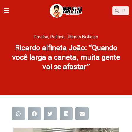
Ir
Pesqu
Pesquisar
para
o
conteúdo
Paraíba
,
Política
,
Últimas Notícias
Ricardo alfineta João: “Quando
você larga a caneta, muita gente
vai se afastar”