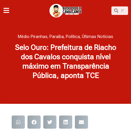
Ir
Pesqu
Pesquisar
para
o
conteúdo
Médio Piranhas
,
Paraíba
,
Política
,
Últimas Notícias
Selo Ouro: Prefeitura de Riacho
dos Cavalos conquista nível
máximo em Transparência
Pública, aponta TCE