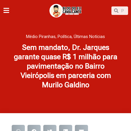
Ir
Pesqu
Pesquisar
para
o
conteúdo
Médio Piranhas
,
Política
,
Últimas Notícias
Sem mandato, Dr. Jarques
garante quase R$ 1 milhão para
pavimentação no Bairro
Vieirópolis em parceria com
Murilo Galdino