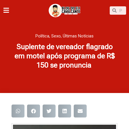
Ir
Pesqu
Pesquisar
para
o
conteúdo
Política
,
Sexo
,
Últimas Notícias
Suplente de vereador flagrado
em motel após programa de R$
150 se pronuncia