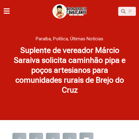
Ir
Pesqu
Pesquisar
para
o
conteúdo
Paraíba
,
Política
,
Últimas Notícias
Suplente de vereador Márcio
Saraiva solicita caminhão pipa e
poços artesianos para
comunidades rurais de Brejo do
Cruz