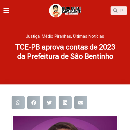
Ir
Pesqu
Pesquisar
para
o
conteúdo
Justiça
,
Médio Piranhas
,
Últimas Notícias
TCE-PB aprova contas de 2023
da Prefeitura de São Bentinho