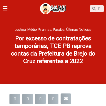
Ir
Pesqu
Pesquisar
para
o
conteúdo
Justiça
,
Médio Piranhas
,
Paraíba
,
Últimas Notícias
Por excesso de contratações
temporárias, TCE-PB reprova
contas da Prefeitura de Brejo do
Cruz referentes a 2022