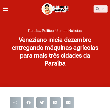
Ir
Pesqu
Pesquisar
para
o
conteúdo
Paraíba
,
Política
,
Últimas Notícias
Veneziano inicia dezembro
entregando máquinas agrícolas
para mais três cidades da
Paraíba