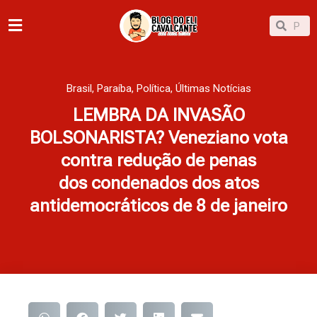
Ir
Pesqu
Pesquisar
para
o
conteúdo
Brasil
,
Paraíba
,
Política
,
Últimas Notícias
LEMBRA DA INVASÃO
BOLSONARISTA? Veneziano vota
contra redução de penas
dos condenados dos atos
antidemocráticos de 8 de janeiro