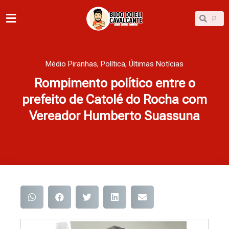
Ir
Pesqu
Pesquisar
para
o
conteúdo
Médio Piranhas
,
Política
,
Últimas Notícias
Rompimento político entre o
prefeito de Catolé do Rocha com
Vereador Humberto Suassuna