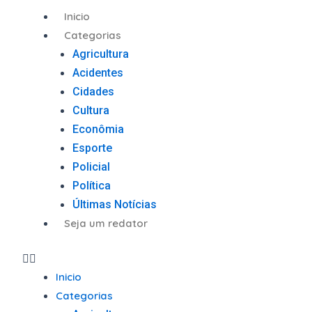
Ir
Menu
Inicio
para
Categorias
o
Agricultura
conteúdo
Acidentes
Cidades
Cultura
Econômia
Esporte
Policial
Política
Últimas Notícias
Seja um redator
Inicio
Categorias