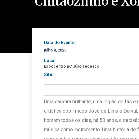
Chitãozinho e Xo
Data do Evento:
julho 8, 2023
Local:
Expocentro BC Júlio Tedesco
Site:
Uma carreira brilhante, uma legião de fãs
artística dos irmãos José de Lima e Durval
honram todos os dias, há 50 anos, a decisão
música como instrumento. Uma história de 
representada em um show inédito, em come