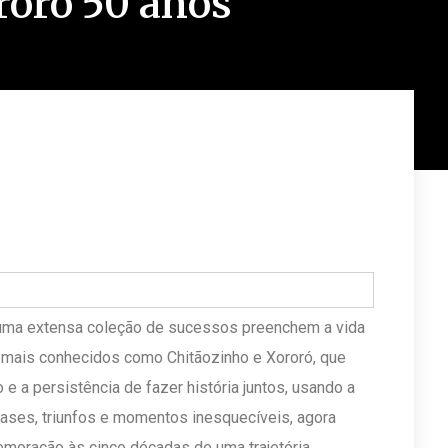
roró 50 anos
 e uma extensa coleção de sucessos preenchem a vida
, mais conhecidos como Chitãozinho e Xororó, que
 e a persistência de fazer história juntos, usando a
fases, triunfos e momentos inesquecíveis, agora
moração às cinco décadas de uma trajetória