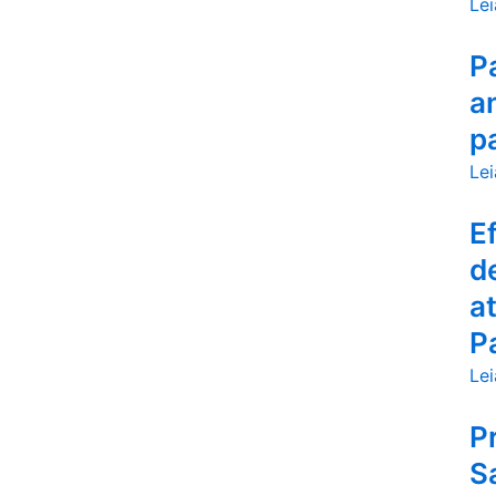
Lei
P
a
p
Lei
E
d
a
P
Lei
P
S