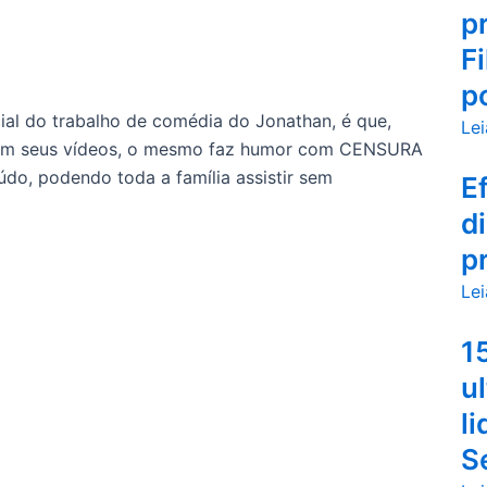
p
F
po
ial do trabalho de comédia do Jonathan, é que,
Lei
 em seus vídeos, o mesmo faz humor com CENSURA
údo, podendo toda a família assistir sem
E
d
p
Lei
1
u
l
S