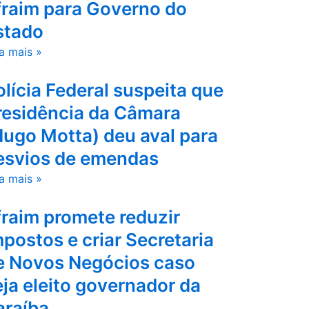
fraim para Governo do
stado
a mais »
olícia Federal suspeita que
residência da Câmara
Hugo Motta) deu aval para
esvios de emendas
a mais »
fraim promete reduzir
mpostos e criar Secretaria
e Novos Negócios caso
eja eleito governador da
araíba