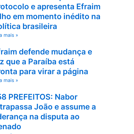
rotocolo e apresenta Efraim
ilho em momento inédito na
lítica brasileira
a mais »
fraim defende mudança e
iz que a Paraíba está
ronta para virar a página
a mais »
58 PREFEITOS: Nabor
ltrapassa João e assume a
iderança na disputa ao
enado