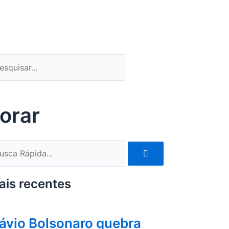
quisar
esquisar
orar
Pesquisar
quisar
ais recentes
lávio Bolsonaro quebra