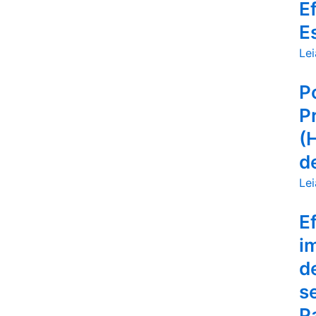
E
E
Lei
P
P
(
d
Lei
E
i
d
s
P