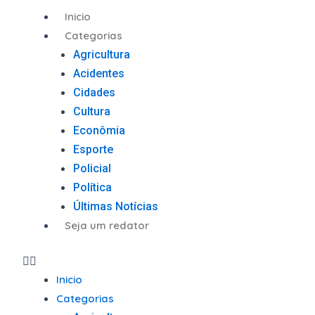
Ir
Menu
Inicio
para
Categorias
o
Agricultura
conteúdo
Acidentes
Cidades
Cultura
Econômia
Esporte
Policial
Política
Últimas Notícias
Seja um redator
Inicio
Categorias